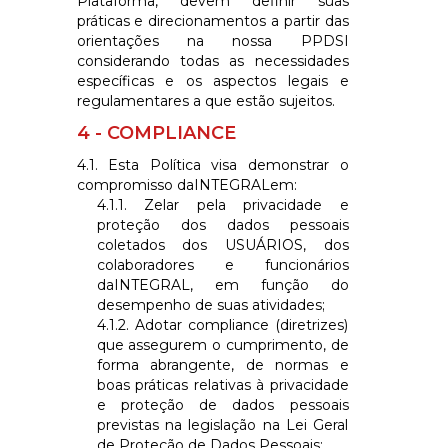
Plataforma, devem definir suas
práticas e direcionamentos a partir das
orientações na nossa PPDSI
considerando todas as necessidades
específicas e os aspectos legais e
regulamentares a que estão sujeitos.
4 - COMPLIANCE
4.1. Esta Política visa demonstrar o
compromisso da
INTEGRAL
em:
4.1.1. Zelar pela privacidade e
proteção dos dados pessoais
coletados dos USUÁRIOS, dos
colaboradores e funcionários
da
INTEGRAL
, em função do
desempenho de suas atividades;
4.1.2. Adotar compliance (diretrizes)
que assegurem o cumprimento, de
forma abrangente, de normas e
boas práticas relativas à privacidade
e proteção de dados pessoais
previstas na legislação na Lei Geral
de Proteção de Dados Pessoais;