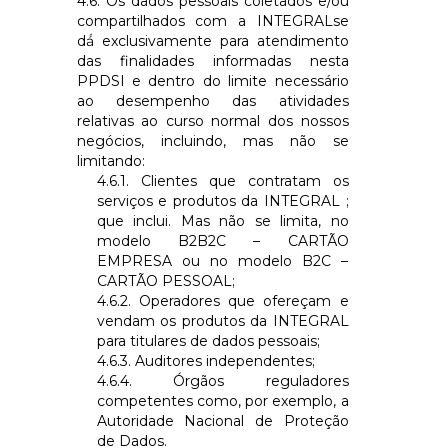
4.6. Os dados pessoais coletados e/ou
compartilhados com a
INTEGRAL
se
dá́ exclusivamente para atendimento
das finalidades informadas nesta
PPDSI e dentro do limite necessário
ao desempenho das atividades
relativas ao curso normal dos nossos
negócios, incluindo, mas não se
limitando:
4.6.1. Clientes que contratam os
serviços e produtos da
INTEGRAL
;
que inclui. Mas não se limita, no
modelo B2B2C – CARTÃO
EMPRESA ou no modelo B2C –
CARTÃO PESSOAL;
4.6.2. Operadores que ofereçam e
vendam os produtos da
INTEGRAL
para titulares de dados pessoais;
4.6.3. Auditores independentes;
4.6.4. Órgãos reguladores
competentes como, por exemplo, a
Autoridade Nacional de Proteção
de Dados.