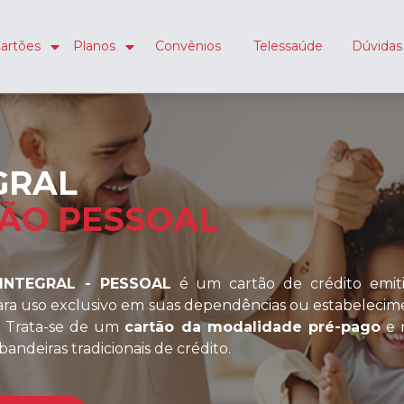
artões
Planos
Convênios
Telessaúde
Dúvidas
GRAL
ÃO PESSOAL
INTEGRAL - PESSOAL
é um cartão de crédito emit
ra uso exclusivo em suas dependências ou estabelecim
 Trata-se de um
cartão da modalidade pré-pago
e 
andeiras tradicionais de crédito.