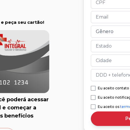
e peça seu cartão!
Eu aceito contat
Eu aceito notifica
cê poderá acessar
Eu aceito os
term
al e começar a
s benefícios
P