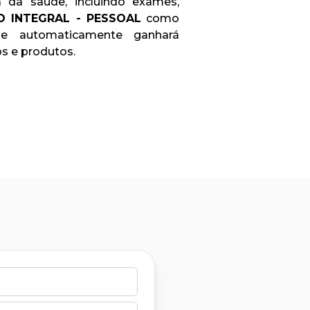
a da saúde, incluindo exames,
O INTEGRAL - PESSOAL
como
 automaticamente ganhará
s e produtos.