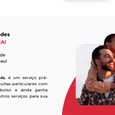
ades
A!
l de
seu!
OAL
é um serviço pré-
ultas particulares com
bolso e ainda ganha
ros serviços para sua