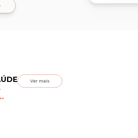
o
AÚDE
Ver mais
.
..