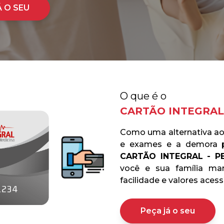
Á O SEU
O que é o
CARTÃO INTEGRAL
Como uma alternativa ao
e exames e a demora p
CARTÃO INTEGRAL - P
você e sua família m
facilidade e valores acessí
Peça já o seu