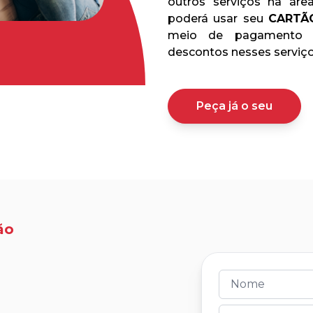
outros serviços na áre
poderá usar seu
CARTÃ
meio de pagamento e
descontos nesses serviço
Peça já o seu
ão