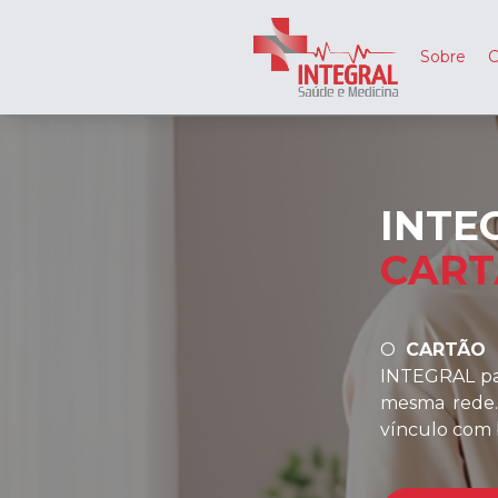
Sobre
C
INTE
CART
O
CARTÃO 
INTEGRAL
pa
mesma rede.
vínculo com b