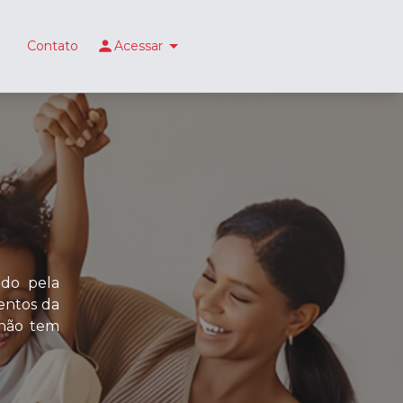
Contato
Acessar
ido pela
entos da
não tem